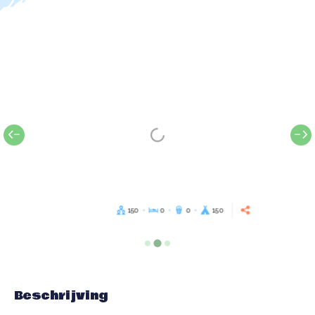
150
0
0
150
Beschrijving