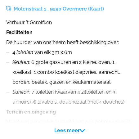
Molenstraat 1 , 9290 Overmere (Kaart)
Verhuur 't Gerolfken
Faciliteiten
De huurder van ons heem heeft beschikking over:
4
lokalen
van elk 3m x 6m
Keuken:
6 grote gasvuren en 2 kleine, oven, 1
koelkast, 1 combo koelkast diepvries, aanrecht,
borden, bestek, glazen en keukenmateriaal
Sanitair:
7 toiletten (waarvan 4 zittoiletten en 3
urinoirs), 6 lavabo's, douchezaal (met 4 douches)
Terrein en omgeving
Naast een behoorlijk grasveld aan ons gebouw grenst
Lees meer
het Boerenkrijgpark dat ideaal is voor bosspelen.