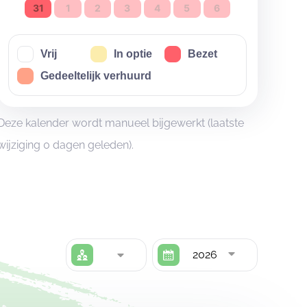
31
1
2
3
4
5
6
Vrij
In optie
Bezet
Gedeeltelijk verhuurd
Deze kalender wordt manueel bijgewerkt (laatste
wijziging 0 dagen geleden).
2026