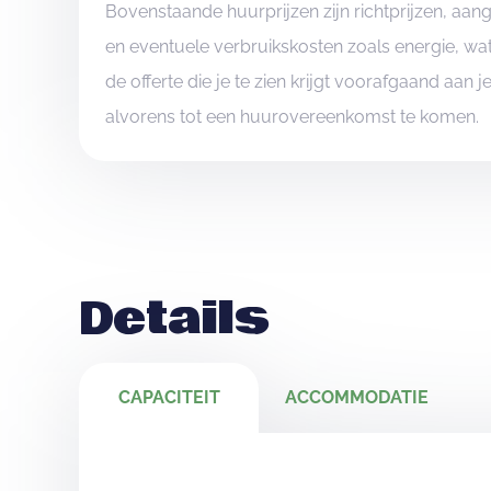
Bovenstaande huurprijzen zijn richtprijzen, aa
en eventuele verbruikskosten zoals energie, wat
de offerte die je te zien krijgt voorafgaand aan 
alvorens tot een huurovereenkomst te komen.
Details
CAPACITEIT
ACCOMMODATIE