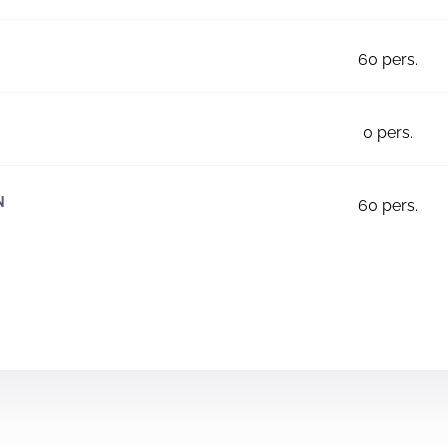
60
pers.
0
pers.
N
60
pers.