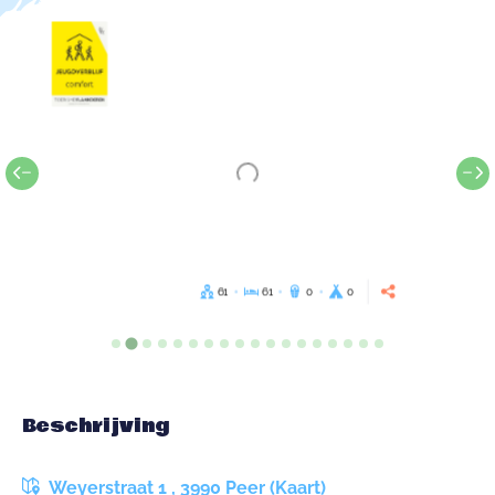
61
61
0
0
Beschrijving
Weyerstraat 1 , 3990 Peer (Kaart)