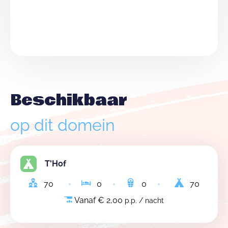
Beschikbaar
op dit domein
T'Hof
70
0
0
70
Vanaf € 2,00
p.p. / nacht