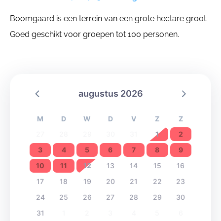
Boomgaard is een terrein van een grote hectare groot.
Goed geschikt voor groepen tot 100 personen.
augustus 2026
M
D
W
D
V
Z
Z
27
28
29
30
31
1
2
3
4
5
6
7
8
9
10
11
12
13
14
15
16
17
18
19
20
21
22
23
24
25
26
27
28
29
30
31
1
2
3
4
5
6