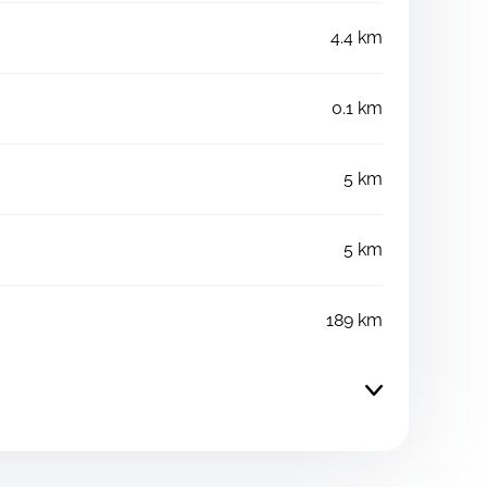
4.4 km
0.1 km
5 km
5 km
189 km