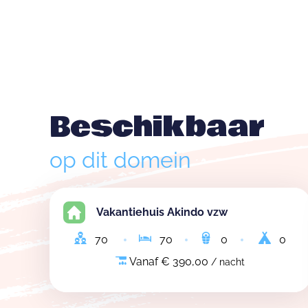
Beschikbaar
op dit domein
Vakantiehuis Akindo vzw
70
70
0
0
Vanaf € 390,00
/ nacht