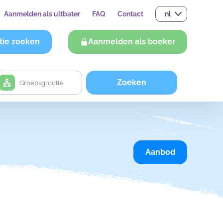
Aanmelden als uitbater
FAQ
Contact
nl
tie zoeken
Aanmelden als boeker
Zoeken
Aanbod