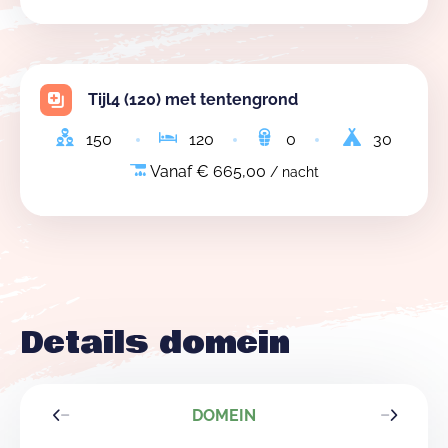
Tijl4 (120) met tentengrond
150
120
0
30
Vanaf € 665,00
/ nacht
Details domein
DOMEIN