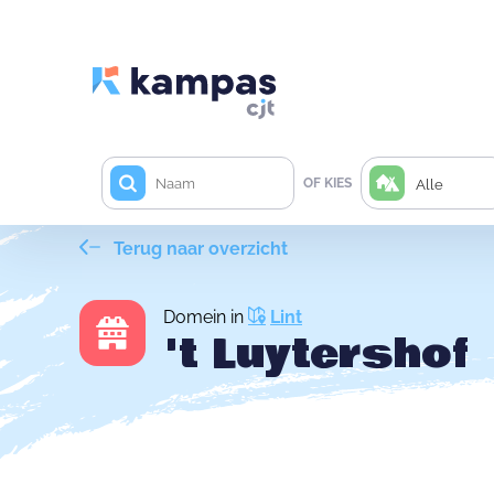
OF KIES
Alle
Terug naar overzicht
Domein in
Lint
't Luytershof