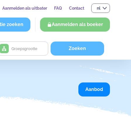
Aanmelden als uitbater
FAQ
Contact
nl
tie zoeken
Aanmelden als boeker
Zoeken
Aanbod