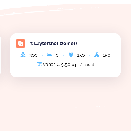
't Luytershof (zomer)
300
0
150
150
Vanaf € 5,50
p.p. / nacht