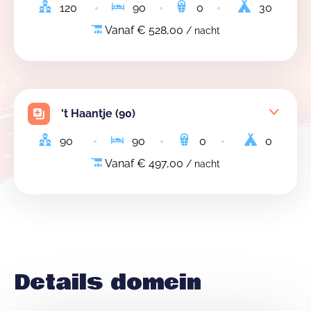
120
90
0
30
Vanaf € 528,00
/ nacht
't Haantje (90)
90
90
0
0
Vanaf € 497,00
/ nacht
Details domein