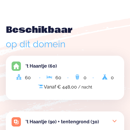
Beschikbaar
op dit domein
't Haantje (60)
60
60
0
0
Vanaf € 448,00
/ nacht
't Haantje (90) + tentengrond (30)