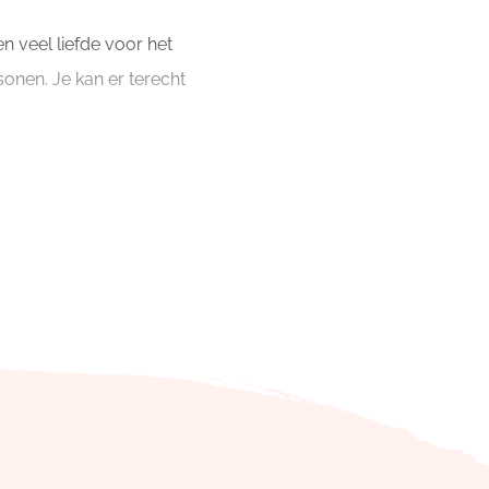
n veel liefde voor het
sonen. Je kan er terecht
ijkheden: een sporthal,
enpistes voor
 een tubingpiste, een
vaste oriëntatieomloop
onthaasten. Kom alvast
ne Limburg.