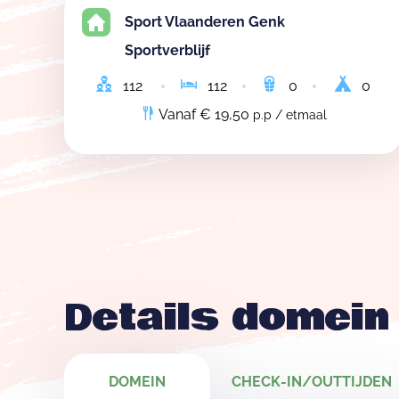
Sport Vlaanderen Genk
Sportverblijf
112
112
0
0
Vanaf € 19,50
p.p / etmaal
Details domein
DOMEIN
CHECK-IN/OUTTIJDEN