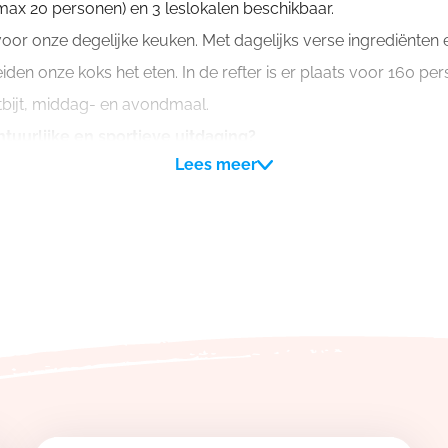
max 20 personen) en 3 leslokalen beschikbaar.
or onze degelijke keuken. Met dagelijks verse ingrediënten e
iden onze koks het eten. In de refter is er plaats voor 160 per
tbijt, middag- en avondmaal.
tuurlijke en sportieve uitdaging?
Lees meer
nfrastructuur is zeker de grootste troef. Een blik op de mogel
gelzaal, een polyvalent buitensportterrein, 2 binnen en 2 buit
t! We beschikken ook nog over een kleine en grote dry slope,
nbikepark met unieke pumptrack, een boogschietlokaal, een 
sportmogelijkheden.
je
ademt ook rust en ontspanning: the place to be om even te 
uke activiteiten en prachtige fietsroutes door het mooie groe