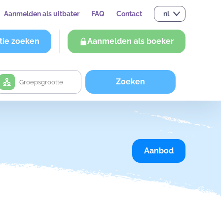
Aanmelden als uitbater
FAQ
Contact
nl
tie zoeken
Aanmelden als boeker
Zoeken
Aanbod