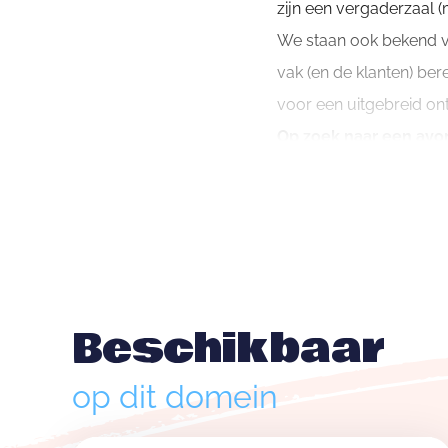
zijn een vergaderzaal (
We staan ook bekend vo
vak (en de klanten) bere
voor een uitgebreid on
Op zoek naar een avon
Onze uitgebreide sporti
klimzaal en aparte spie
paardensport.
Maar daar stopt het nie
dirt park, een mountai
Beschikbaar
en nog tal van andere 
Laat de drukte achter 
op dit domein
Sport Vlaanderen Genk 
genieten van tal van le