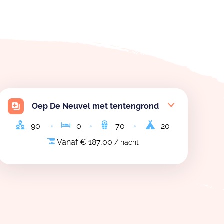
Oep De Neuvel met tentengrond
90
0
70
20
Vanaf € 187,00
/ nacht