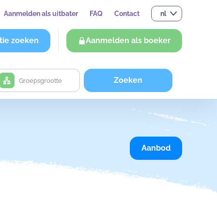
Aanmelden als uitbater
FAQ
Contact
nl
tie zoeken
Aanmelden als boeker
Zoeken
Aanbod