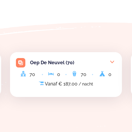
Oep De Neuvel (70)
70
0
70
0
Vanaf € 187,00
/ nacht