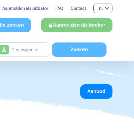
Aanmelden als uitbater
FAQ
Contact
nl
tie zoeken
Aanmelden als boeker
Zoeken
Aanbod