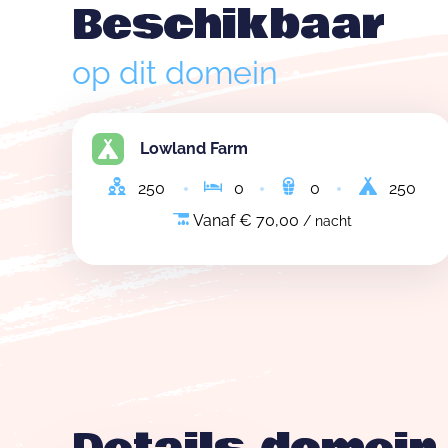
Beschikbaar
op dit domein
Lowland Farm
250
0
0
250
Vanaf € 70,00
/ nacht