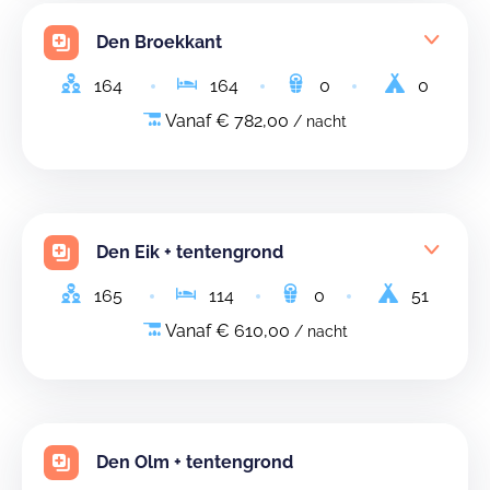
Den Broekkant
164
164
0
0
Vanaf € 782,00
/ nacht
Den Eik + tentengrond
165
114
0
51
Vanaf € 610,00
/ nacht
Den Olm + tentengrond