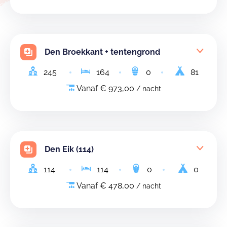
Den Broekkant + tentengrond
245
164
0
81
Vanaf € 973,00
/ nacht
Den Eik (114)
114
114
0
0
Vanaf € 478,00
/ nacht