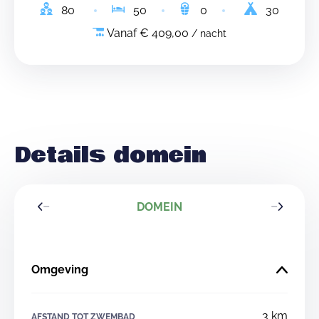
80
50
0
30
Vanaf € 409,00
/ nacht
Details domein
DOMEIN
Omgeving
3 km
AFSTAND TOT ZWEMBAD