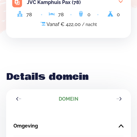
JVC Kamphuis Pax (78)
78
78
0
0
Vanaf € 422,00
/ nacht
Details domein
DOMEIN
Omgeving