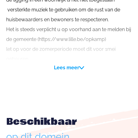
versterkte muziek te gebruiken om de rust van de
huisbewaarders en bewoners te respecteren.
Het is steeds verplicht u op voorhand aan te melden bij
de gemeente (https://www.lille.be/opkamp)
let op voor de zomerperiode moet dit voor 1mei
gebeuren.
Lees meer
Gelieven de huisbewaarder te contacteren op dit
nummer +32 494 58 49 29 om afspraken te maken voor
aankomst- en vertrekuur.
Beschikbaar
op dit domein