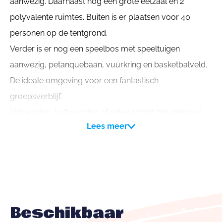
aanwezig. Daarnaast nog een grote eetzaal en 2
polyvalente ruimtes. Buiten is er plaatsen voor 40
personen op de tentgrond.
Verder is er nog een speelbos met speeltuigen
aanwezig, petanquebaan, vuurkring en basketbalveld.
De ideale omgeving voor een fantastisch
groepsverblijf.
Volpension, half pension of enkel ontbijt zijn allemaal
Lees meer
mogelijkheden.
Ook zelf kook is mogelijk vanaf 70 personen.
Beschikbaar