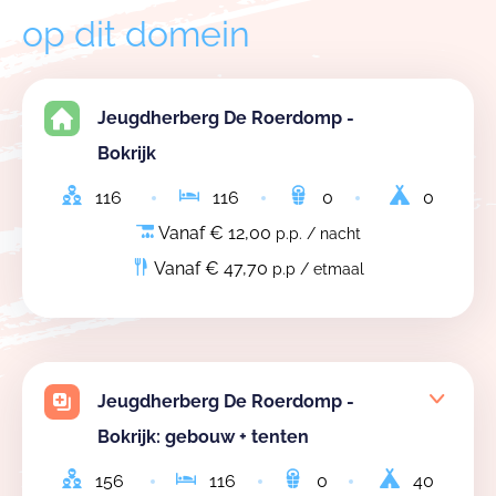
op dit domein
Jeugdherberg De Roerdomp -
Bokrijk
116
116
0
0
Vanaf € 12,00
p.p. / nacht
Vanaf € 47,70
p.p / etmaal
Jeugdherberg De Roerdomp -
Bokrijk: gebouw + tenten
156
116
0
40