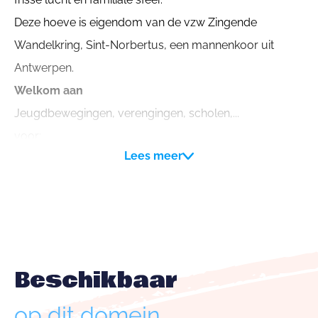
Deze hoeve is eigendom van de vzw Zingende
Wandelkring, Sint-Norbertus, een mannenkoor uit
Antwerpen.
Welkom aan
Jeugdbewegingen, verengingen, scholen,...
voor:
Lees meer
. kampen (geen tenten);
. plattelands- of bosklassen (melkboerderij, imker,
schapenboer, geitenboer en manège op
wandelafstand)
- weekends, bezinningsdagen, familiefeesten.
Beschikbaar
Niet geschikt voor cantussen of fuiven. Conciërges
wonen ter plaatse.
op dit domein