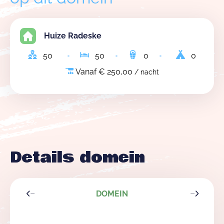
Huize Radeske
50
50
0
0
Vanaf € 250,00
/ nacht
Details domein
DOMEIN