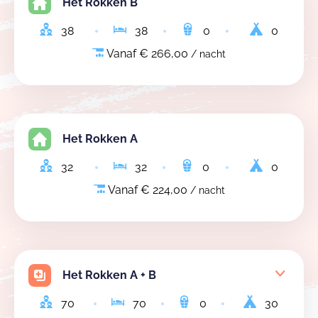
Het Rokken B
38
38
0
0
Vanaf € 266,00
/ nacht
Het Rokken A
32
32
0
0
Vanaf € 224,00
/ nacht
Het Rokken A + B
70
70
0
30