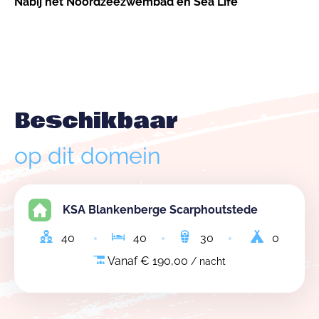
Nabij het Noordzeezwembad en Sea Life
Beschikbaar
op dit domein
KSA Blankenberge Scarphoutstede
40
40
30
0
Vanaf € 190,00
/ nacht