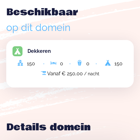
Beschikbaar
op dit domein
Dekkeren
150
0
0
150
Vanaf € 250,00
/ nacht
Details domein