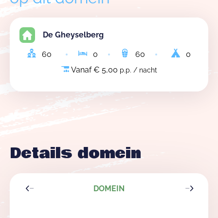
Een overnachting in De Gheyselberg kost
5
euro per
persoon per nacht
met een
minimum van 250
De Gheyselberg
euro
(kosten voor elektriciteit, water en gas
60
0
60
0
uitgezonderd).
Vanaf € 5,00
p.p. / nacht
Details domein
DOMEIN