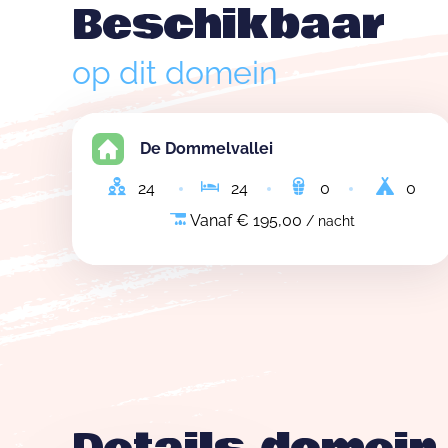
Beschikbaar
op dit domein
De Dommelvallei
24
24
0
0
Vanaf € 195,00
/ nacht