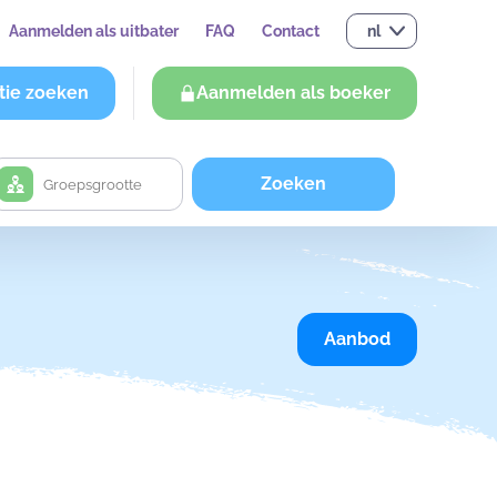
Aanmelden als uitbater
FAQ
Contact
nl
tie zoeken
Aanmelden als boeker
Zoeken
Aanbod