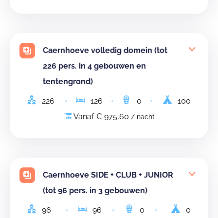
Caernhoeve volledig domein (tot
226 pers. in 4 gebouwen en
tentengrond)
226
126
0
100
Vanaf € 975,60
/ nacht
Caernhoeve SIDE + CLUB + JUNIOR
(tot 96 pers. in 3 gebouwen)
96
96
0
0