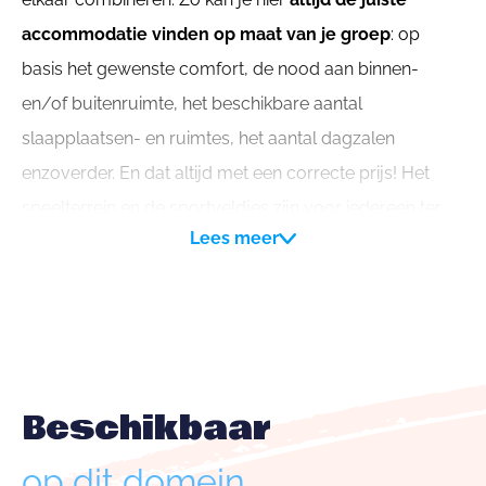
accommodatie vinden op maat van je groep
: op
basis het gewenste comfort, de nood aan binnen-
en/of buitenruimte, het beschikbare aantal
slaapplaatsen- en ruimtes, het aantal dagzalen
enzoverder. En dat altijd met een correcte prijs! Het
speelterrein en de sportveldjes zijn voor iedereen ter
Lees meer
beschikking op het terrein.
Team Caernhoeve dank u voor de juiste keuze en
wenst u een aangenaam verblijf !
Beschikbaar
op dit domein