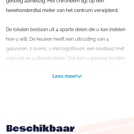
genoeg aanwezig. Het chiroheem ligt op een
tweehonderdtal meter van het centrum verwijderd.
De lokalen bestaan uit 4 aparte delen die u kan indelen
hoe u wilt. De keuken heeft een uitrusting van 4
gasvuren, 2 ovens, 1 microgolfoven, een koelkast met
vriesvak en 3 afwasbakken. Ook kan u genoeg borden
en bestek gebruiken met de nodige potten, pannen,
Lees meer
etc. Onze lokalen zijn rolstoeltoegankelijk. (voor de
juiste kalender moet u op onze website zijn, chirowij.be)
Beschikbaar