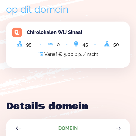
op dit domein
Chirolokalen WIJ Sinaai
95
0
45
50
Vanaf € 5,00
p.p. / nacht
Details domein
DOMEIN