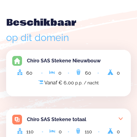
Beschikbaar
op dit domein
Chiro SAS Stekene Nieuwbouw
60
0
60
0
Vanaf € 6,00
p.p. / nacht
Chiro SAS Stekene totaal
110
0
110
0