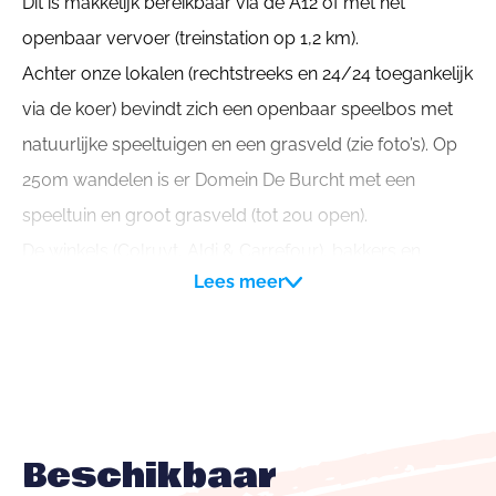
Dit is makkelijk bereikbaar via de A12 of met het
openbaar vervoer (treinstation op 1,2 km).
Achter onze lokalen (rechtstreeks en 24/24 toegankelijk
via de koer) bevindt zich een openbaar speelbos met
natuurlijke speeltuigen en een grasveld (zie foto’s). Op
250m wandelen is er Domein De Burcht met een
speeltuin en groot grasveld (tot 20u open).
De winkels (Colruyt, Aldi & Carrefour), bakkers en
Lees meer
beenhouwers bevinden zich op wandelafstand (< 1 km)
van onze lokalen.
Op ongeveer 2 km afstand ligt het zwembad van
Londerzeel. Meer info vind je op hun website.
Beschikbaar