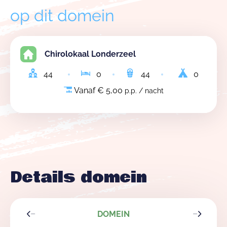
op dit domein
Chirolokaal Londerzeel
44
0
44
0
Vanaf € 5,00
p.p. / nacht
Details domein
DOMEIN