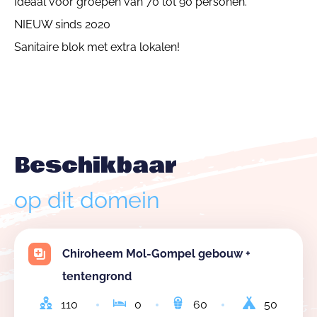
Ideaal voor groepen van 70 tot 90 personen.
NIEUW sinds 2020
Sanitaire blok met extra lokalen!
Beschikbaar
op dit domein
Chiroheem Mol-Gompel gebouw +
tentengrond
110
0
60
50