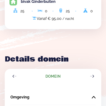
bivak Ginderbuiten
25
0
25
0
Vanaf € 95,00
/ nacht
Details domein
DOMEIN
Omgeving