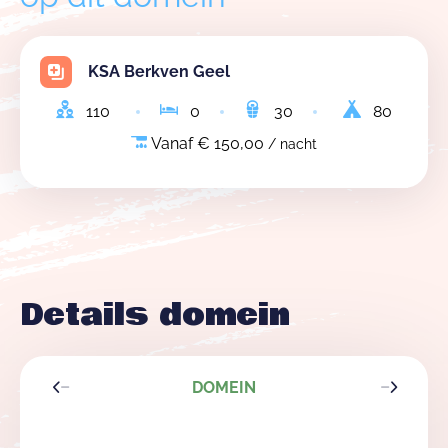
De prijs voor een nacht bedraagt €125, voor een
KSA Berkven Geel
weekend €250 en voor een kamp €225 per dag. Deze
110
0
30
80
prijzen zijn exclusief eventuele aftrekking van de
Vanaf € 150,00
/ nacht
waarborgsom.
Onze speldag vindt elke zaterdag plaats van 13u30 tot
16u30. We gebruiken hiervoor een deel van het terrein,
we mijden het lokaal. Er is geen speldag tijdens de
zomermaanden.
Details domein
U kan ons contacteren via verhuur@ksaberkven.be
DOMEIN