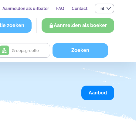
Aanmelden als uitbater
FAQ
Contact
nl
tie zoeken
Aanmelden als boeker
Zoeken
Aanbod