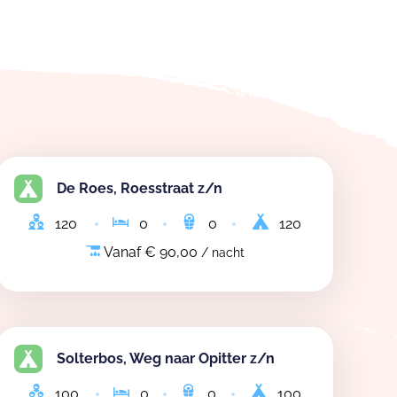
De Roes, Roesstraat z/n
120
0
0
120
Vanaf € 90,00
/ nacht
Solterbos, Weg naar Opitter z/n
100
0
0
100