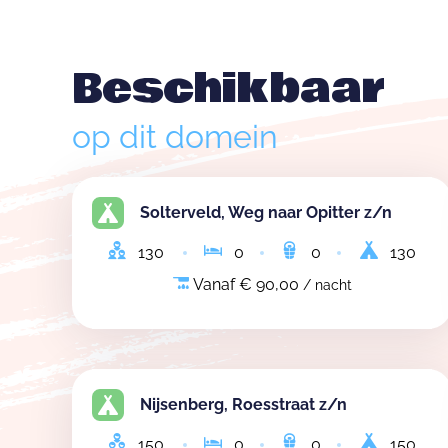
Beschikbaar
op dit domein
Solterveld, Weg naar Opitter z/n
130
0
0
130
Vanaf € 90,00
/ nacht
Nijsenberg, Roesstraat z/n
150
0
0
150