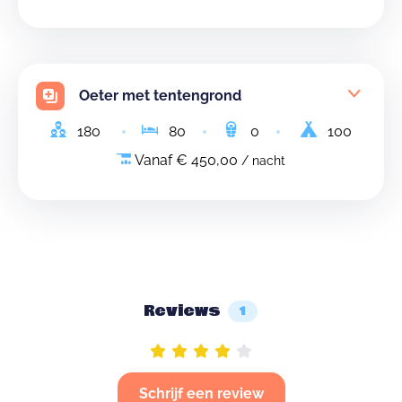
Oeter met tentengrond
180
80
0
100
Vanaf € 450,00
/ nacht
Reviews
1
Schrijf een review