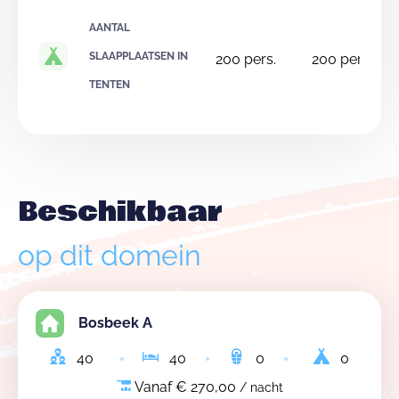
AANTAL
SLAAPPLAATSEN IN
200
pers.
200
pers.
TENTEN
Beschikbaar
op dit domein
Bosbeek A
40
40
0
0
Vanaf € 270,00
/ nacht