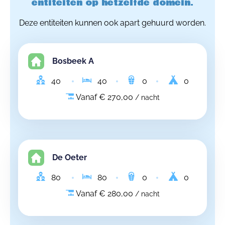
entiteiten op hetzelfde domein.
Deze entiteiten kunnen ook apart gehuurd worden.
Bosbeek A
40
40
0
0
Vanaf € 270,00
/ nacht
De Oeter
80
80
0
0
Vanaf € 280,00
/ nacht