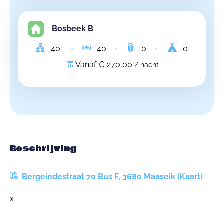
Bosbeek B
40
40
0
0
Vanaf € 270,00
/ nacht
Beschrijving
Bergeindestraat 70 Bus F, 3680 Maaseik (Kaart)
x