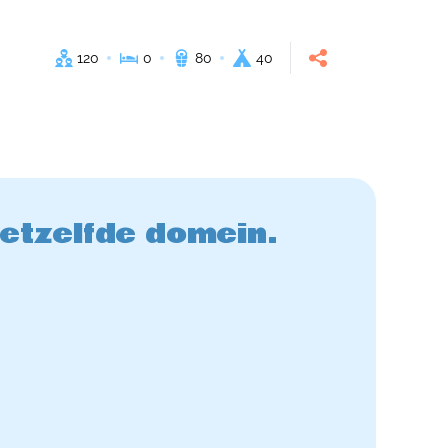
120
0
80
40
hetzelfde domein.