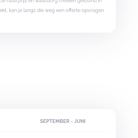
xacte huurprijs en waarborg meteen getoond in
boekt, kan je langs die weg een offerte opvragen
S
SEPTEMBER - JUNI