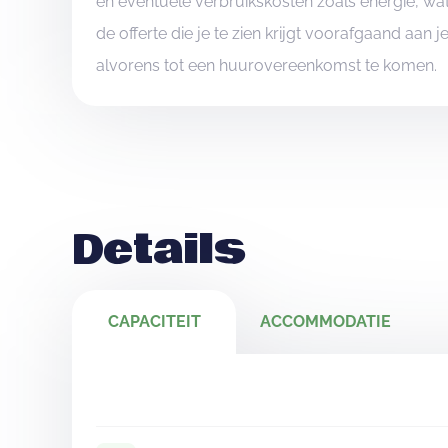
en eventuele verbruikskosten zoals energie, wat
de offerte die je te zien krijgt voorafgaand aan 
alvorens tot een huurovereenkomst te komen.
Details
CAPACITEIT
ACCOMMODATIE