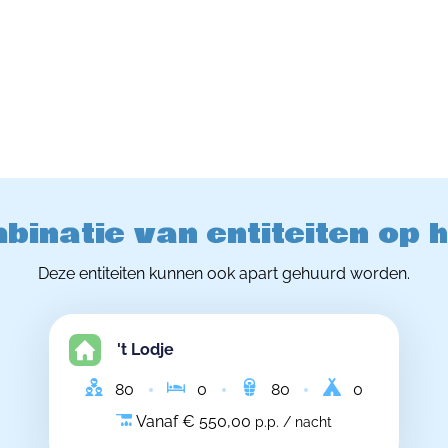
binatie van entiteiten op 
Deze entiteiten kunnen ook apart gehuurd worden.
't Lodje
80
0
80
0
Vanaf € 550,00
p.p. / nacht