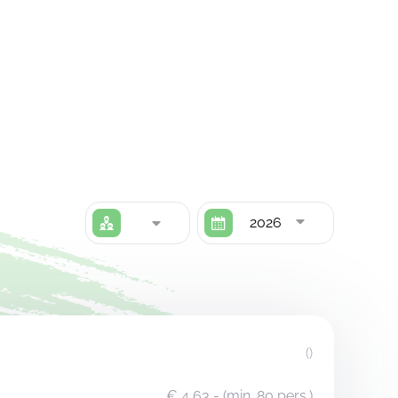
2026
()
€ 4,63
- (min. 80 pers.)