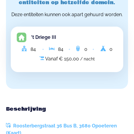
entiteiten op hetzelfde domein.
Deze entiteiten kunnen ook apart gehuurd worden.
't Driege III
84
84
0
0
Vanaf € 150,00
/ nacht
Beschrijving
Roosterbergstraat 36 Bus B, 3680 Opoeteren
(Kaart)