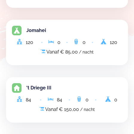
Jomahei
120
0
0
120
Vanaf € 85,00
/ nacht
't Driege III
84
84
0
0
Vanaf € 150,00
/ nacht