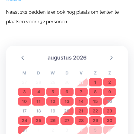
Naast 132 bedden is er ook nog plaats om tenten te
plaatsen voor 132 personen.
augustus 2026
M
D
W
D
V
Z
Z
27
28
29
30
31
1
2
3
4
5
6
7
8
9
10
11
12
13
14
15
16
17
18
19
20
21
22
23
24
25
26
27
28
29
30
31
1
2
3
4
5
6