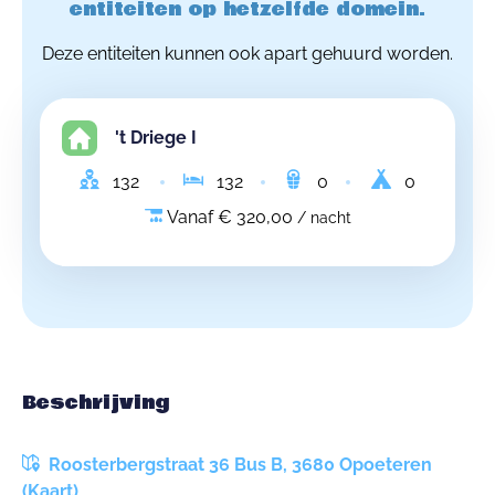
entiteiten op hetzelfde domein.
Deze entiteiten kunnen ook apart gehuurd worden.
't Driege I
132
132
0
0
Vanaf € 320,00
/ nacht
Beschrijving
Roosterbergstraat 36 Bus B, 3680 Opoeteren
(Kaart)