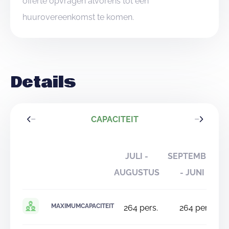
offerte opvragen alvorens tot een
huurovereenkomst te komen.
Details
CAPACITEIT
JULI -
SEPTEMBER
AUGUSTUS
- JUNI
MAXIMUMCAPACITEIT
264
pers.
264
pers.