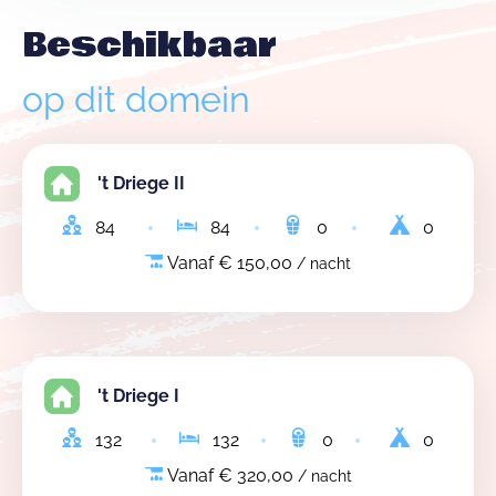
Beschikbaar
op dit domein
't Driege II
84
84
0
0
Vanaf € 150,00
/ nacht
't Driege I
132
132
0
0
Vanaf € 320,00
/ nacht