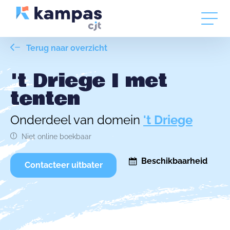
Terug naar overzicht
't Driege I met
tenten
Onderdeel van domein
't Driege
Niet online boekbaar
Beschikbaarheid
Contacteer uitbater