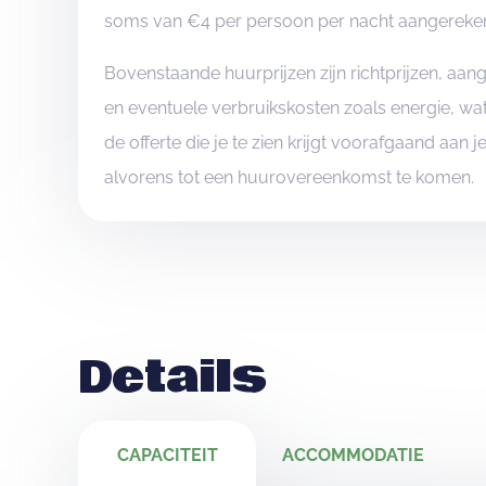
soms van €4 per persoon per nacht aangerekend.
Bovenstaande huurprijzen zijn richtprijzen, a
en eventuele verbruikskosten zoals energie, wat
de offerte die je te zien krijgt voorafgaand aan 
alvorens tot een huurovereenkomst te komen.
Details
CAPACITEIT
ACCOMMODATIE