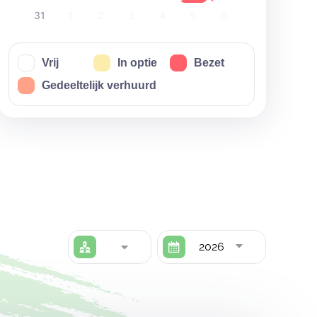
31
1
2
3
4
5
6
Vrij
In optie
Bezet
Gedeeltelijk verhuurd
2026