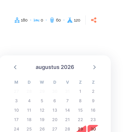
180
0
60
120
augustus 2026
M
D
W
D
V
Z
Z
27
28
29
30
31
1
2
3
4
5
6
7
8
9
10
11
12
13
14
15
16
17
18
19
20
21
22
23
24
25
26
27
28
29
30