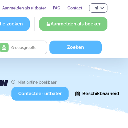
Aanmelden als uitbater
FAQ
Contact
nl
tie zoeken
Aanmelden als boeker
Zoeken
uw
Niet online boekbaar
Contacteer uitbater
Beschikbaarheid