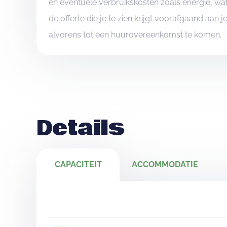
en eventuele verbruikskosten zoals energie, wat
de offerte die je te zien krijgt voorafgaand aan 
alvorens tot een huurovereenkomst te komen.
Details
CAPACITEIT
ACCOMMODATIE