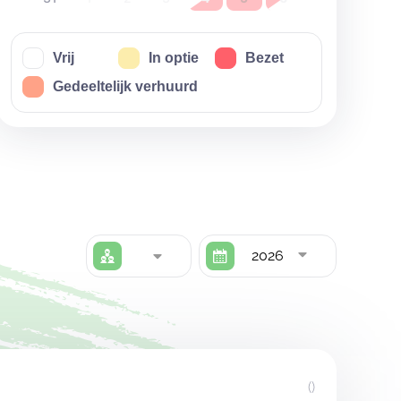
Vrij
In optie
Bezet
Gedeeltelijk verhuurd
2026
()