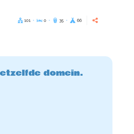
101
0
35
66
hetzelfde domein.