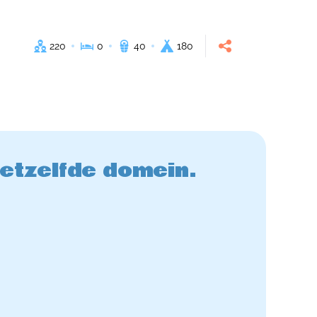
220
0
40
180
hetzelfde domein.