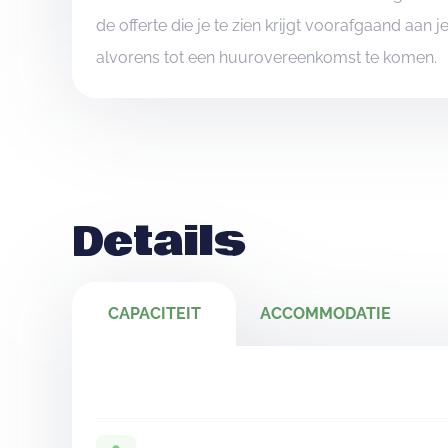
de offerte die je te zien krijgt voorafgaand aan 
alvorens tot een huurovereenkomst te komen.
Details
CAPACITEIT
ACCOMMODATIE