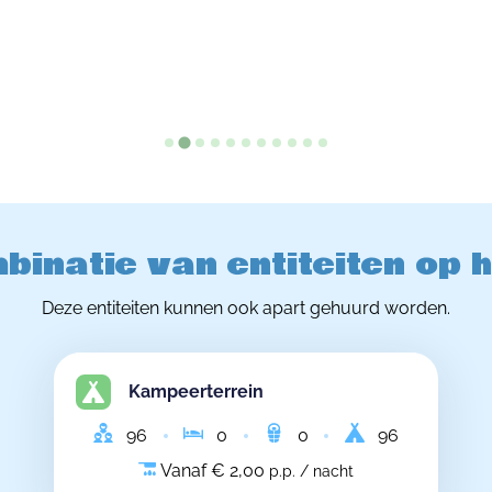
binatie van entiteiten op 
Deze entiteiten kunnen ook apart gehuurd worden.
Kampeerterrein
96
0
0
96
Vanaf € 2,00
p.p. / nacht