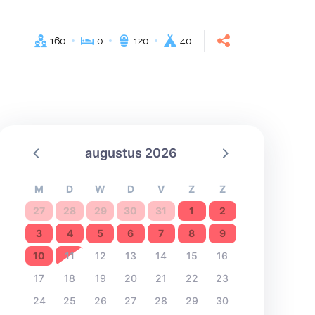
160
0
120
40
augustus 2026
M
D
W
D
V
Z
Z
27
28
29
30
31
1
2
3
4
5
6
7
8
9
10
11
12
13
14
15
16
17
18
19
20
21
22
23
24
25
26
27
28
29
30