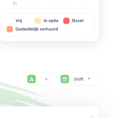
31
1
2
3
4
5
6
Vrij
In optie
Bezet
Gedeeltelijk verhuurd
2026
()