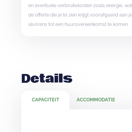
en eventuele verbruikskosten zoals energie, wat
de offerte die je te zien krijgt voorafgaand aan 
alvorens tot een huurovereenkomst te komen.
Details
CAPACITEIT
ACCOMMODATIE