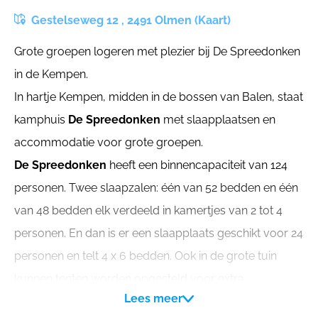
Gestelseweg 12 , 2491 Olmen (Kaart)
Grote groepen logeren met plezier bij De Spreedonken
in de Kempen.
In hartje Kempen, midden in de bossen van Balen, staat
kamphuis
De Spreedonken
met slaapplaatsen en
accommodatie voor grote groepen.
De Spreedonken
heeft een binnencapaciteit van 124
personen. Twee slaapzalen: één van 52 bedden en één
van 48 bedden elk verdeeld in kamertjes van 2 tot 4
personen. En dan is er een slaapplaats geschikt voor 24
personen en telt 4 x 6 bedden. Ook in de grote tuin
kunnen tenten worden opgesteld voor extra
Lees meer
slaapplaats of gewoon gezellig samen kamperen.