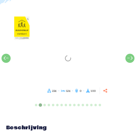
224
124
0
100
Beschrijving