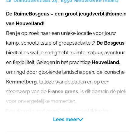
Dranouterstraat 24 , 8950 Nieuwkerke (Kaart)
De RuimeBosgeus – een groot jeugdverblijfdomein
van Heuvelland!
Ben je op zoek naar een unieke locatie voor jouw
kamp, schooluitstap of groepsactiviteit?
De Bosgeus
biedt alles wat je nodig hebt: ruimte, natuur, avontuur
en flexibiliteit. Gelegen in het prachtige
Heuvelland
,
omringd door glooiende landschappen, de iconische
Kemmelberg
, talloze wandelpaden en op een
steenworp van de
Franse grens
, is dit domein dé plek
voor onvergetelijke momenten.
Een domein met ongekende mogelijkheden
Lees meer
Samen bieden onze verblijven een
totale capaciteit
van 165 personen
, waarvan op de
kampeerweide 50