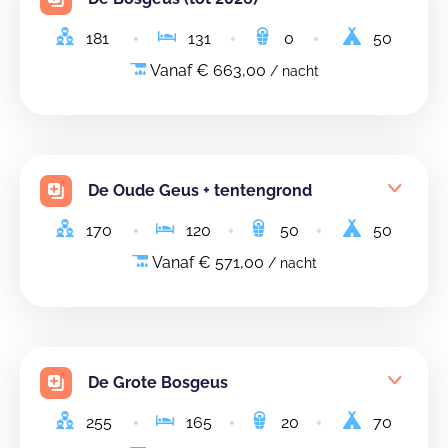
181
131
0
50
Vanaf € 663,00
/ nacht
De Oude Geus + tentengrond
170
120
50
50
Vanaf € 571,00
/ nacht
De Grote Bosgeus
255
165
20
70