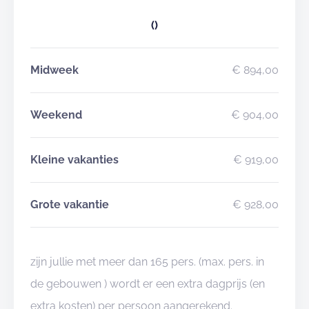
Beleef Heuvelland. Beleef De Bosgeus.
()
Reserveer vandaag nog en maak van jouw kamp een
onvergetelijke ervaring!
Midweek
€ 894,00
Weekend
€ 904,00
Kleine vakanties
€ 919,00
Grote vakantie
€ 928,00
zijn jullie met meer dan 165 pers. (max. pers. in
de gebouwen ) wordt er een extra dagprijs (en
extra kosten) per persoon aangerekend.