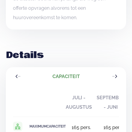
offerte opvragen alvorens tot een
huurovereenkomst te komen.
Details
CAPACITEIT
JULI -
SEPTEMBER
AUGUSTUS
- JUNI
MAXIMUMCAPACITEIT
165
pers.
165
pers.