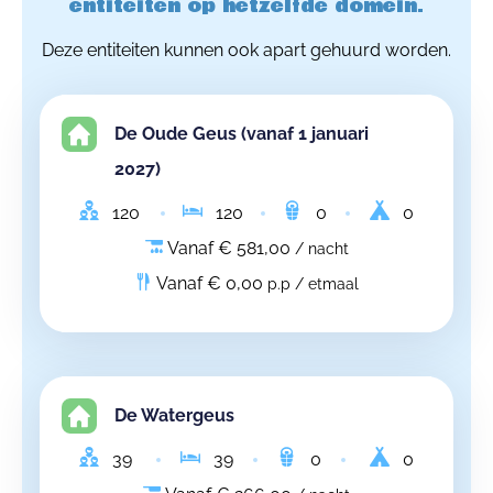
entiteiten op hetzelfde domein.
Deze entiteiten kunnen ook apart gehuurd worden.
De Oude Geus (vanaf 1 januari
2027)
120
120
0
0
Vanaf € 581,00
/ nacht
Vanaf € 0,00
p.p / etmaal
De Watergeus
39
39
0
0