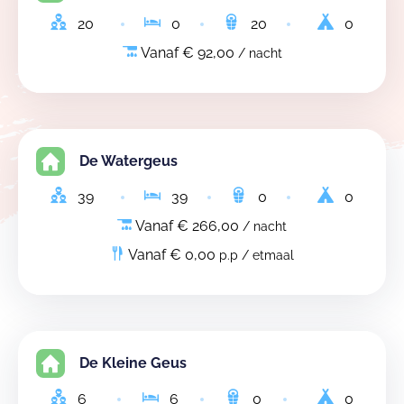
20
0
20
0
Vanaf € 92,00
/ nacht
De Watergeus
39
39
0
0
Vanaf € 266,00
/ nacht
Vanaf € 0,00
p.p / etmaal
De Kleine Geus
6
6
0
0