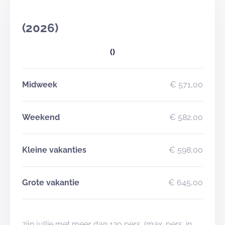
(2026)
()
Midweek
€ 571,00
Weekend
€ 582,00
Kleine vakanties
€ 598,00
Grote vakantie
€ 645,00
zijn jullie met meer dan 120 pers. (max. pers. in