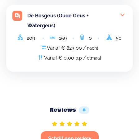
De Bosgeus (Oude Geus +
Watergeus)
209
159
0
50
Vanaf € 823,00
/ nacht
Vanaf € 0,00
p.p / etmaal
Reviews
8
Schrijf een review