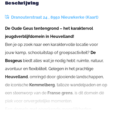
Beschrijving
Dranouterstraat 24 , 8950 Nieuwkerke (Kaart)
De Oude Geus tentengrond – het karaktervol
jeugdverblijfdomein in Heuvelland!
Ben je op zoek naar een karaktervolle locatie voor
jouw kamp, schooluitstap of groepsactiviteit?
De
Bosgeus
biedt alles wat je nodig hebt: ruimte, natuur,
avontuur en flexibiliteit. Gelegen in het prachtige
Heuvelland
, omringd door glooiende landschappen,
de iconische
Kemmelberg
, talloze wandelpaden en op
een steenworp van de
Franse grens
, is dit domein dé
plek voor onvergetelijke momenten.
Een domein met ongekende mogelijkheden