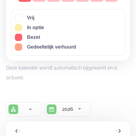
avontuurlijke groepen.
Waarom kiezen voor deze combinatie?
Vrij
Totale capaciteit: 170 personen waarvan 50
In optie
tentplaatsen
Bezet
het karaktervolle jeugdverblijf met
de unieke JJ
Gedeeltelijk verhuurd
Crowe kelder
Omgeven door natuur, wandelroutes en speelruimte
Deze kalender wordt automatisch bijgewerkt en is
Nabij de Kemmelberg en de Franse grens voor extra
actueel.
uitstappen
Een domein dat draait om beleving, plezier en
samen zijn
2026
Beleef Heuvelland. Beleef De Bosgeus.
Reserveer vandaag nog en maak van jouw kamp een
onvergetelijke ervaring!