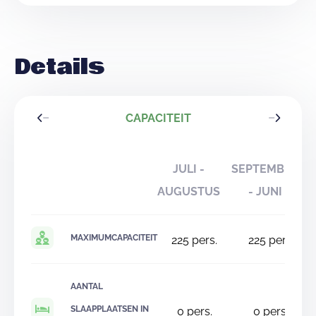
Details
CAPACITEIT
JULI -
SEPTEMBER
AUGUSTUS
- JUNI
MAXIMUMCAPACITEIT
225
pers.
225
pers.
AANTAL
SLAAPPLAATSEN IN
0
pers.
0
pers.