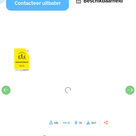
Beschikbaarheid
Contacteer uitbater
225
0
75
150