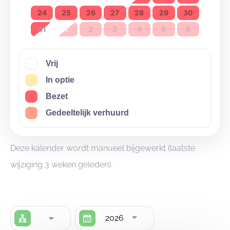
verhuur_weekend@chirowezemaal.be
24
25
26
27
28
29
30
31
1
2
3
4
5
6
Vrij
In optie
Bezet
Gedeeltelijk verhuurd
Deze kalender wordt manueel bijgewerkt (laatste
wijziging 3 weken geleden).
2026