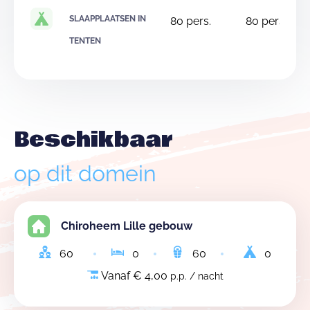
SLAAPPLAATSEN IN
80
pers.
80
pers.
TENTEN
Beschikbaar
op dit domein
Chiroheem Lille gebouw
60
0
60
0
Vanaf € 4,00
p.p. / nacht