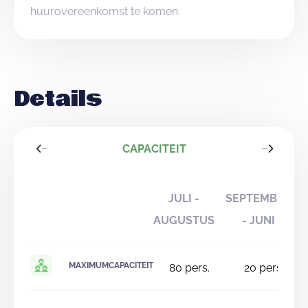
huurovereenkomst te komen.
Details
CAPACITEIT
JULI -
SEPTEMBER
AUGUSTUS
- JUNI
MAXIMUMCAPACITEIT
80
pers.
20
pers.