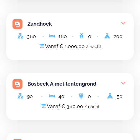
Zandhoek
360
160
0
200
Vanaf € 1.000,00
/ nacht
Bosbeek A met tentengrond
90
40
0
50
Vanaf € 360,00
/ nacht