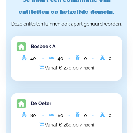
Je huurt een combinatie van
entiteiten op hetzelfde domein.
Deze entiteiten kunnen ook apart gehuurd worden.
Bosbeek A
40
40
0
0
Vanaf € 270,00
/ nacht
De Oeter
80
80
0
0
Vanaf € 280,00
/ nacht