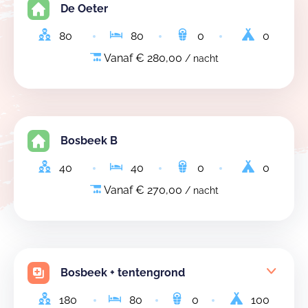
De Oeter
80
80
0
0
Vanaf € 280,00
/ nacht
Bosbeek B
40
40
0
0
Vanaf € 270,00
/ nacht
Bosbeek + tentengrond
180
80
0
100