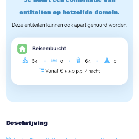
Je huurt een combinatie van
entiteiten op hetzelfde domein.
Deze entiteiten kunnen ook apart gehuurd worden.
Beisemburcht
64
0
64
0
Vanaf € 5,50
p.p. / nacht
Beschrijving