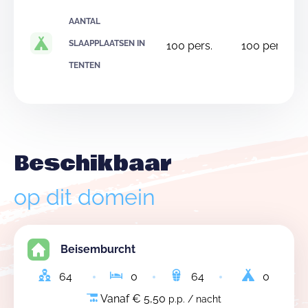
AANTAL
SLAAPPLAATSEN IN
100
pers.
100
pers.
TENTEN
Beschikbaar
op dit domein
Beisemburcht
64
0
64
0
Vanaf € 5,50
p.p. / nacht