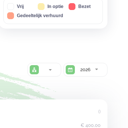
Vrij
In optie
Bezet
Gedeeltelijk verhuurd
2026
()
€ 400,00