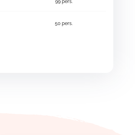
99
pers.
50
pers.