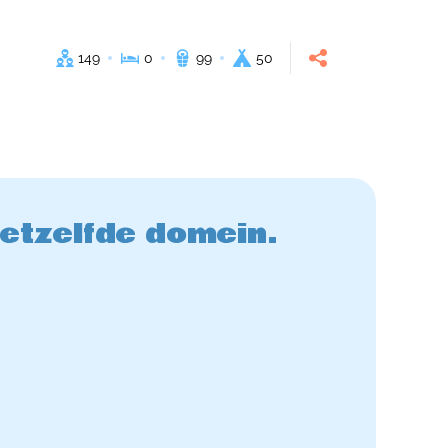
149
0
99
50
hetzelfde domein.