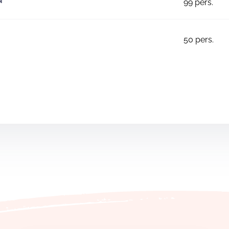
N
99
pers.
50
pers.