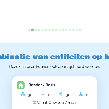
binatie van entiteiten op 
Deze entiteiten kunnen ook apart gehuurd worden.
Bandar - Basis
30
0
30
0
Vanaf € 125,00
/ nacht