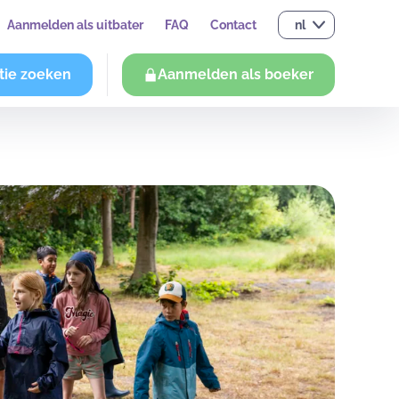
Aanmelden als uitbater
FAQ
Contact
nl
tie zoeken
Aanmelden als boeker