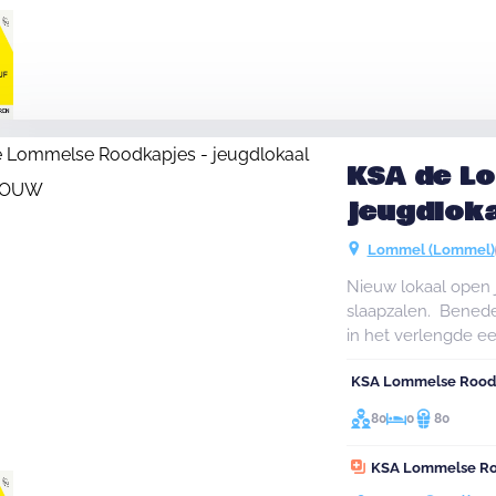
voorziening. Rondo
speelterrein met en
Nieuwrode is geleg
wondermooie en i
KSA de L
jeugdlok
Lommel (Lommel)
Nieuw lokaal open j
slaapzalen. Benede
in het verlengde e
toiletten voorzien.
KSA Lommelse Rood
80
0
80
KSA Lommelse Roo