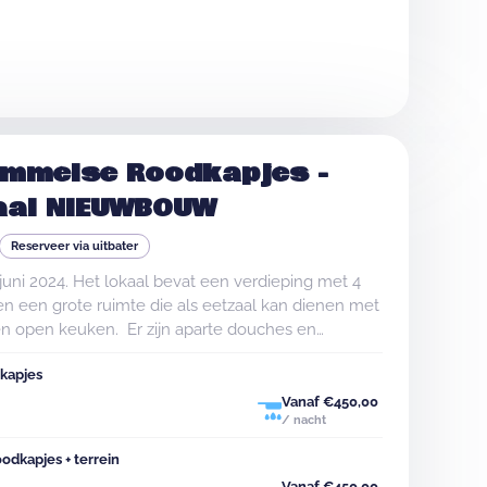
m het gebouw is een uitgebreid gemeentelijk
kele speeltoestellen en een turntoestel.
en tussen Leuven en Aarschot in het
mmer groene Hageland.&nbsp;
ommelse Roodkapjes -
aal NIEUWBOUW
Reserveer via uitbater
uni 2024. Het lokaal bevat een verdieping met 4
n een grote ruimte die als eetzaal kan dienen met
en open keuken. Er zijn aparte douches en
 Buiten bevindt zich een tentenweide.
kapjes
Vanaf €450,00
/ nacht
dkapjes + terrein
Vanaf €450,00