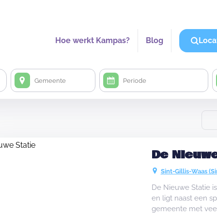
Hoe werkt Kampas?
Blog
Loca
De Nieuwe
Sint-Gillis-Waas (Si
De Nieuwe Statie i
en ligt naast een sp
gemeente met veel