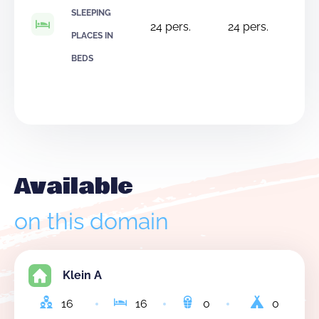
SLEEPING
24
pers.
24
pers.
PLACES IN
BEDS
Available
on this domain
Klein A
16
16
0
0