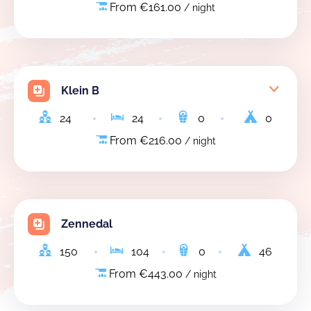
From €161.00
/ night
Klein B
24
24
0
0
From €216.00
/ night
Zennedal
150
104
0
46
From €443.00
/ night