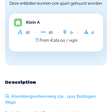
Deze entiteiten kunnen ook apart gehuurd worden.
Klein A
16
16
0
0
From €161.00
/ night
Description
Alsembergsesteenweg 130 , 1501 Buizingen
(Map)