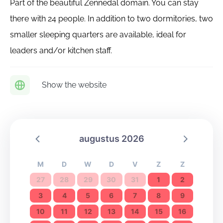
Part of the beautiful Zennedal domain. You can stay
there with 24 people. In addition to two dormitories, two
smaller sleeping quarters are available, ideal for
leaders and/or kitchen staff.
Show the website
augustus 2026
M
D
W
D
V
Z
Z
27
28
29
30
31
1
2
3
4
5
6
7
8
9
10
11
12
13
14
15
16