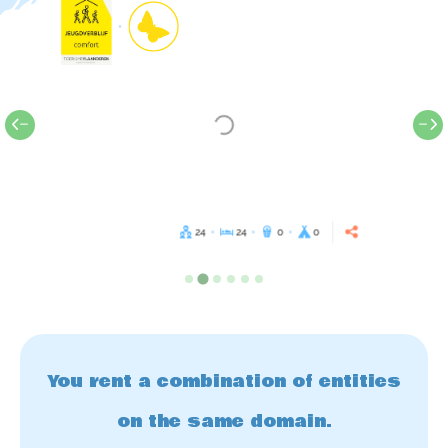
24
24
0
0
You rent a combination of entities
on the same domain.