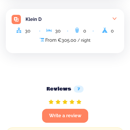
Klein D
30
30
0
0
From €305.00
/ night
Reviews
7
Write a review