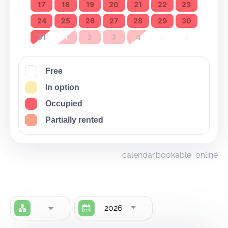
17
18
19
20
21
22
23
24
25
26
27
28
29
30
31
1
2
3
4
5
6
Free
In option
Occupied
Partially rented
calendar.bookable_online
2026