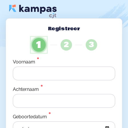
Registreer
1
2
3
Voornaam
Achternaam
Geboortedatum